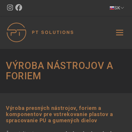
Skočiť
SK
na
hlavný
obsah
VÝROBA NÁSTROJOV A
FORIEM
Výroba presných nástrojov, foriem a
komponentov pre vstrekovanie plastov a
spracovanie PU a gumených dielov