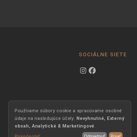
SOCIÁLNE SIETE
Používame súbory cookie a spracúvame osobné
Use
údaje na nasledujúce účely:
Nevyhnutné, Externý
obsah, Analytické & Marketingové
.
of
Prispôsobiť
Odmietnuť
Prijať