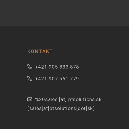
KONTAKT
+421 905 833 878
+421 907 561 779
%20sales
[at]
ptsolutions.sk
(sales[at]ptsolutions[dot]sk)