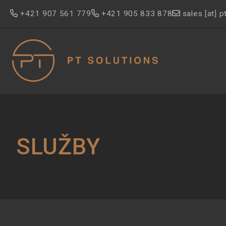
Skočiť
+421 907 561 779
+421 905 833 878
sales
[at]
p
na
hlavný
obsah
SLUŽBY